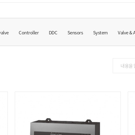
valve
Controller
DDC
Sensors
System
Valve & 