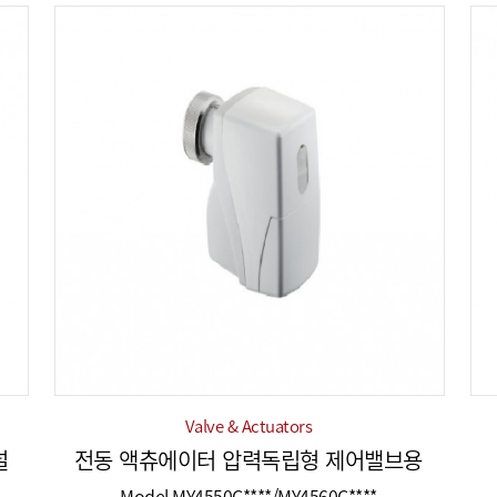
Valve & Actuators
널
전동 액츄에이터 압력독립형 제어밸브용
Model MY4550C****/MY4560C****