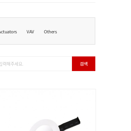
Actuators
VAV
Others
검색