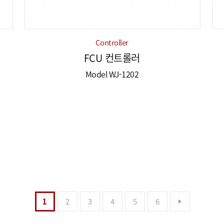
Controller
FCU 컨트롤러
Model WJ-1202
1
2
3
4
5
6