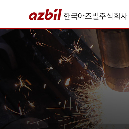
본
문
바
로
가
기