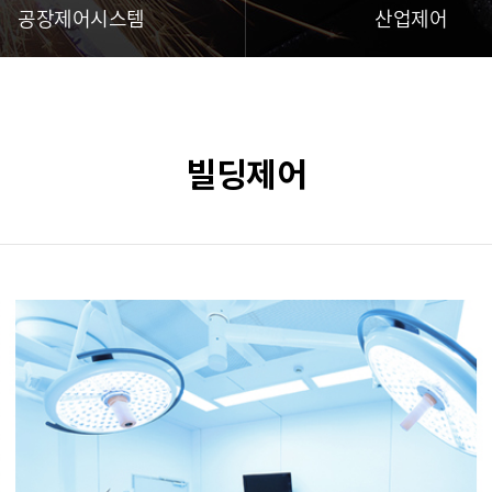
공장제어시스템
산업제어
빌딩제어